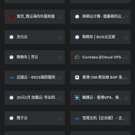
首页_雅云海内外服务器
网萌云计算- 做最萌的云，客户至上，产品从优_网萌云计算
次元云
购物车 | BUG云互联
购物车 | 浮云
Contabo🥇Cloud VPS & Dedicated Servers for a Price You'll Love
迈速云 - 9929高防服务器39元
香港 CMI 新加坡 BGP 洛杉矶 9929 洛杉矶 4837 洛杉矶 BGP 洛杉矶 CN2 GIA
30元1月 加载云-专业的云电脑、云桌面、挂机宝、显卡云、视频渲染服务提供商
触摸云 - 香港VPS、美国高防VPS、美国cera大宽带VPS提供商
橙子云
宝塔主机【企业版】 - 企业版宝塔主机祝您云上快捷应用 - 木空数据