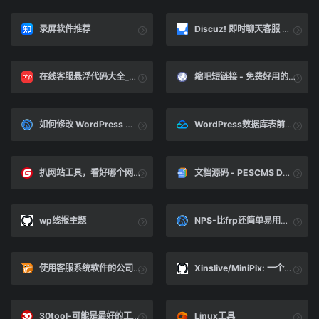
录屏软件推荐
Discuz! 即时聊天客服 即时聊天客服(bphp_chat)_Discuz! 插件_Discuz!应用中心
在线客服悬浮代码大全_qq在线客服悬浮代码-php中文网免费源码
缩吧短链接 - 免费好用的短网址生成管理平台
如何修改 WordPress 数据库前缀 - 前端一点红 - 博客园
WordPress数据库表前缀如何修改？WP数据库表前缀修改教程-腾讯云开发者社区-腾讯云
扒网站工具，看好哪个网站，指定好URL，自动扒下来做成模版。所见网站，皆可为我所用！
文档源码 - PESCMS DOC使用手册 - PESCMS帮助文档
wp线报主题
NPS-比frp还简单易用的内网穿透及端口映射工具 - 谢尘安 - 博客园
使用客服系统软件的公司，哪种在线客服系统好用
Xinslive/MiniPix: 一个针对自用需求开发的图床程序，拥有高效的图片压缩功能和简洁美观的前台、后台。
30tool-可能是最好的工具网
Linux工具