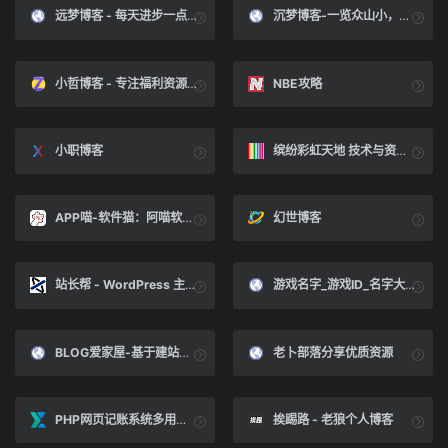
远梦博客 - 每天进步一点点
沉梦博客-一览众山小，不知编程好
小哲博客 - 专注福利资源的技术博客
NBE攻略
小职博客
缤纷彩虹天地 技术与资源分享博客 PHP原创程序
APP喵-软件猫：阿喵软件分享 &#8211; 软件猫：优质APP软件资源分享下载站
幻世博客
站长帮 - WordPress 主题/模板/插件资源
游戏名字_游戏ID_名字大全_游戏网名-游戏名字网
BLOG爱家屋-基于建站技术分享交流
老卜部落分享优质资源
PHP网页记账系统多用户版
挨踢路 - 老狼个人博客