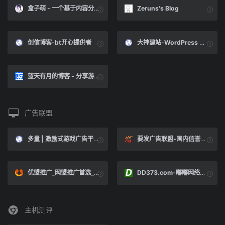
盒子萌 - 一个基于内容分享,创作与灵感结合折腾的笔记博客
Zeruns's Blog
创信博客-bt开心提供者
大神建站-WordPress AI开发-WordPress原创插件-建站学习平台
蓝天有月的博客 - 分享游戏站和手游推广那点事
广告联盟
多量 | 激励式游戏广告平台
要发广告联盟-国内信誉好，网站赚钱首选的日付CPA广告联盟
优盟推广_网盟推广首选_专业的游戏推广平台
DD373.com-嘟嘟网络游戏交易平台-游戏币、游戏账号、装备、手游充值
主机测评