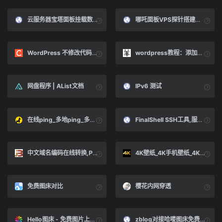
云服务器宝塔面板挂载数据盘教程
哪吒面板VPS探针搭建教程，便携服务器状态监控-小林博客
WordPress 不修改代码通过sql语句修改数据库批量增加文章阅读量_源码学习分享的博客-CSDN博客
wordpress教程：添加文章自动生成随机阅读量(点击数)的方法
网盘程序 | AList文档
IPv6 测试
在线ping_多地ping_多线路ping_持续ping_网络延迟测试_服务器延迟测试
FinalShell SSH工具,服务器管理,远程桌面加速软件,支持Windows,macOS,Linux,版本4.2.4 - FinalShell官网
中文域名编码在线转换,Punycode编码,Punycode转换
4K壁纸_4K手机壁纸_4K高清壁纸大全_电脑壁纸_4K,5K,6K,7K,8K壁纸图片素材_彼岸图网
免费图床对比
樱花内网穿透
Hello图床 - 免费图片上传-图片外链-免费公共图床
zblog对接哈喽图床免费插件