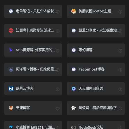
老鱼笔记 - 关注个人成长、稳定的财富自由博客
仿朋友圈 icefox主题
知更鸟 | 崇尚专注 追求极致
凯恩分享家 - 求知探索知识才能掘金赚钱成长
556资源网-分享实用的网络资源让生活更美好
思幻博客
阿洋发卡博客 - 归来仍是菜鸟
Faconhost博客
落幕云博客
天天联内网穿透
王盛博客
闲蛋网 - 精品资源编程学习资料的网站 - 共同学习进步
小威博客 &#8211; 记录生活点滴记忆！
NodeSeek论坛