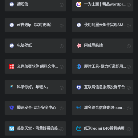
接短信
一为主题 | 精品wordpress主题 - One Nav 一导航主题
cf自选ip（实时更新）
使用阿里云邮件实现SMTP发送邮件隐藏源IP-东方博客
电脑壁纸
阿威导航站
文件加密软件 朗科文件加密 v1.1.3 绿色版
即时工具-致力打造即用即走型在线工具箱
科学你好，年轻人。
互联网信息服务投诉平台
腾讯安全-网址安全中心
域名综合信息查询-seo综合查询工具-聚查网
美剧天堂 - 海量好看的美剧在线观看、最新美剧下载！
红米redmi k40拆机换屏幕总成教程