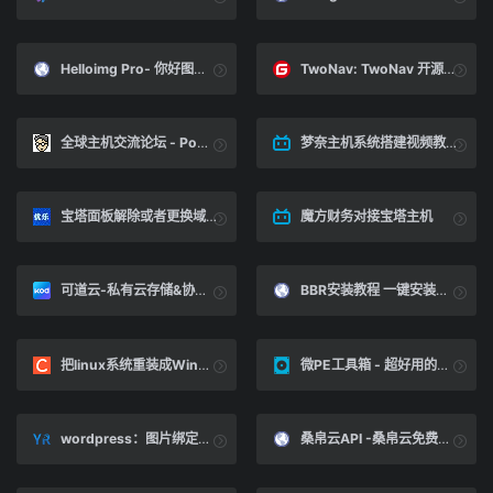
Helloimg Pro- 你好图床专业版
TwoNav: TwoNav 开源网址导航系统源码,第二代云导航,云书签管理系统
全球主机交流论坛 - Powered by Discuz!
梦奈主机系统搭建视频教程
宝塔面板解除或者更换域名绑定访问/取消IP访问限制的一些解决办法！-优乐评测网
魔方财务对接宝塔主机
可道云-私有云存储&协同办公平台_企业网盘_企业云盘_网盘_云盘
BBR安装教程 一键安装脚本 BBR/魔改/暴力/BBRplus/锐速(Lotsever) - 润信云
把linux系统重装成Windows10_linux系统重装win10_weixin-1111111的博客-CSDN博客
微PE工具箱 - 超好用的装机维护工具
wordpress：图片绑定二级域名CDN加速的方法
桑帛云API -桑帛云免费API