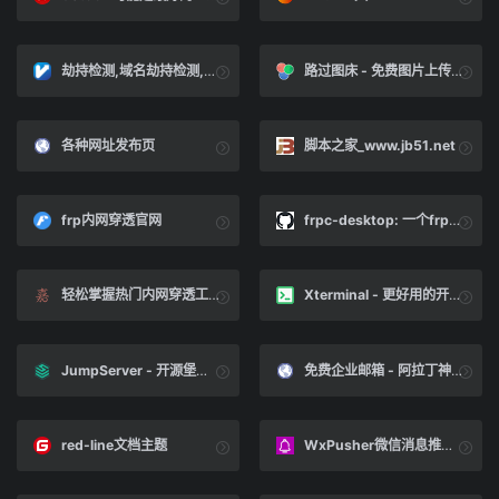
劫持检测,域名劫持检测,网站劫持检测,dns劫持查询工具-vsping.com
路过图床 - 免费图片上传, 专业图片外链, 免费公共图床
各种网址发布页
脚本之家_www.jb51.net
frp内网穿透官网
frpc-desktop: 一个frpc桌面客户端
轻松掌握热门内网穿透工具：快速实现内网服务外部访问
Xterminal - 更好用的开发工具，但不止于(SSH&#x2F;控制台&#x2F;More)
JumpServer - 开源堡垒机 - 官网
免费企业邮箱 - 阿拉丁神灯
red-line文档主题
WxPusher微信消息推送服务