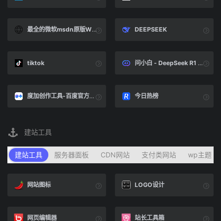
最全的微软msdn原版Windows系统镜像和Office Visio Project下载地址集锦-网络教程与技术-亦是美网络
DEEPSEEK
tiktok
问小白 - DeepSeek R1 模型上线
度加创作工具-百度官方出品-人人可用的AIGC创作平台-一站式聚合百度AIGC能力
今日热榜
建站工具
建站工具
服务器面板
CDN网站
支付类网站
wp主题
网站图标
LOGO设计
网页编辑器
站长工具箱