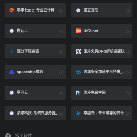
零零七IDC_专业云计算服务提供商_高效稳定的服务器租用与托管服务
爱豆互联
搬瓦工
UK2.net
源分享服务器
国外免费DNS解析速度快
spaceship域名
边缘安全加速平台特惠_EdgeOne续费优惠活动- 腾讯云
星河云
国外免费空间
品诺科技-品诺云服务器_云服务器cdn_海内外优质高速稳定网络
尊狐云 - 专业可靠的云计算提供商
常用软件