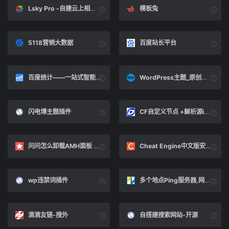
Lsky Pro -自建云上相册。
模板兔
5118营销大数据
百度站长平台
百度统计——一站式智能数据分析与应用平台
WordPress主题_原创WordPress模板_WPCOM
闪电博主题插件
CF自定义节点 +解析源ip操作说明 - 东风营销
问问怎么卸载AMH面板 - AMH云主机面板 - AMH开源社区 - amh.sh
Cheat Engine中文版安装（详细版）_余识-的博客-CSDN博客
wp违禁词插件
多个地点Ping服务器,网站测速 - 站长工具
滴滴友链-搜外
自搭建搜索网站-开源