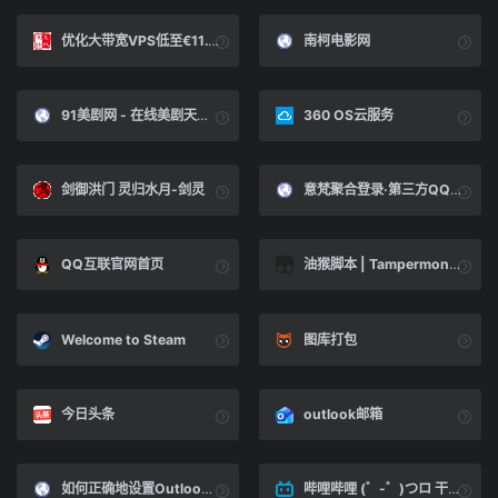
优化大带宽VPS低至€11.11/年，双倍流量，香港CMI/日本软银/美国(cn2gia/cu2/cmin2)/荷兰cu2/德国cu2/澳大利亚cu2-国外主机测评
南柯电影网
91美剧网 - 在线美剧天堂,最新美剧资源,高清美剧在线观看
360 OS云服务
剑御洪门 灵归水月-剑灵
意梵聚合登录·第三方QQ、微信一键登录官方接口
QQ互联官网首页
油猴脚本 | Tampermonkey
Welcome to Steam
图库打包
今日头条
outlook邮箱
如何正确地设置Outlook SMTP发送电子邮件 - 闪电博
哔哩哔哩 (゜-゜)つロ 干杯~-bilibili