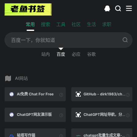
常用
搜索
工具
社区
生活
求职
站内
百度
必应
谷歌
AI网站
AI免费 Chat For Free
GitHub - dirk1983/chatgpt: 全网最易部署，响应速度最快的ChatGPT环境。PHP版调用OpenAI接口进行问答，采用Stream流模式通信，一边生成一边输出。前端采用EventSource，支持Markdown格式解析，支持公式显示，代码有着色处理。页面UI简洁，支持上下文连续会话。源码只有几个文件，没用任何框架，支持所有PHP版本，全部开源，极易二开。保姆级教程，全部周边资源，欢迎进群交流，一切全免费。
ChatGPT网友演示版
ChatGPT网址导航，分享免费好用AI网站！
秘塔写作猫
chatgpt批量生成文章-魏东原创-魏东SEO