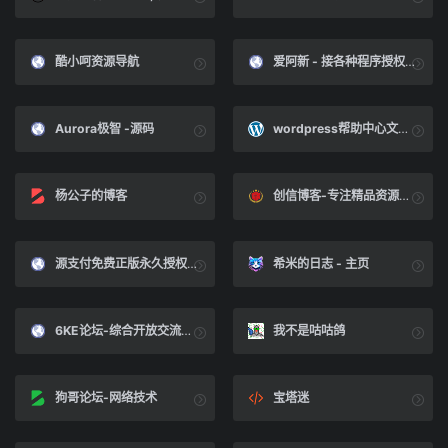
酷小呵资源导航
爱阿新 - 接各种程序授权和技术支持
Aurora极智 -源码
wordpress帮助中心文档插件wedocs1.5汉化版-xx主题网
杨公子的博客
创信博客-专注精品资源分享
源支付免费正版永久授权激活码激活指南-零贰创想
希米的日志 - 主页
6KE论坛-综合开放交流论坛
我不是咕咕鸽
狗哥论坛-网络技术
宝塔迷