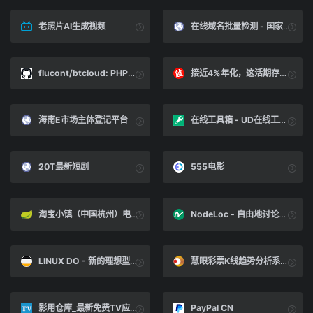
老照片AI生成视频
在线域名批量检测 - 国家反诈中心域名检测接口
flucont/btcloud: PHP开发的宝塔面板第三方云端
接近4%年化，这活期存款简直了！_投资理财_什么值得买
海南E市场主体登记平台
在线工具箱 - UD在线工具箱
20T最新短剧
555电影
淘宝小镇（中国杭州）电子商务产业园
NodeLoc - 自由地讨论互联网资源
LINUX DO - 新的理想型社区
慧眼彩票K线趋势分析系统|慧眼彩票K线软件;彩票K线;时时彩软件;时时彩计划
影用仓库_最新免费TV应用大全
PayPal CN