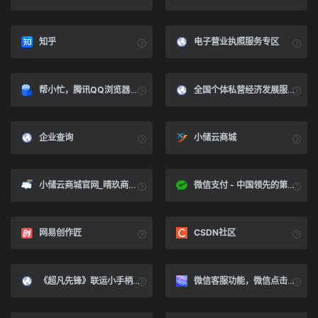
知乎
电子营业执照服务专区
帮小忙，腾讯QQ浏览器在线工具箱平台
全国个体私营经济发展服务网
企业查询
小储云商城
小储云商城官网_晴玖商城_正版授权_货源对接_代理商开通
微信支付 - 中国领先的第三方支付平台 ｜ 微信支付提供安全快捷的支付方式
网易创作匠
CSDN社区
《超凡先锋》联运小手柄悬挂教学
微信客服功能，微信点击可联系的在线客服，和云典网右下客服功能一致 - 云典网