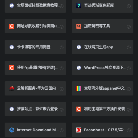
宝塔面板挂载数据盘教程 &laquo; 老薛主机帮助中心
奇迹秀渐变色彩库
网址导航收藏引导页面H5源码（自适应引导页HTML源码）-自动检测域名延迟_引导页源码-CSDN博客
加密解密等工具
卡卡博客的专用网盘
在线网页生成app
使用frp配置内网(穿透[保姆级教程])_frp内网穿透-CSDN博客
WordPress独立资源下载页面插件，基于Xydown美化 - 意梵技术导航
云解析服务-华为云国内
宝塔海外版aapanel中文语言包 - 缤纷彩虹天地
推荐站点 - 彩虹聚合登录系统 - 正版授权
利用宝塔第三方插件安装Frp穿透_宝塔安装frp-CSDN博客
Internet Download Manager ( 极速下载器 ) 序列号注册码 - 怒吼的萝卜 - 博客园
Faconhost：£17.5/年-1GB/15GB NVMe/500GB@300Mbps/洛杉矶9929线路-全民淘