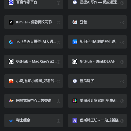
百度作家平台
迅捷AI写作 — 反应迅速、多场景使用的AI撰写神器
Kimi.ai - 爆款网文写作
豆包
讯飞星火大模型-AI大语言模型-星火大模型-科大讯飞
如何利用Ai辅助写小说，保持文笔统一，并激发灵感
GitHub - MaoXiaoYuZ/Long-Novel-GPT: 该项目包括一个基于 GPT 等大语言模型的长篇小说生成器，同时还有各类小说生成 Prompt 以及教程。我们欢迎社区贡献，持续更新以提供最佳的小说创作体验。
GitHub - BlinkDL/AI-Writer: AI 写小说，生成玄幻和言情网文等等。中文预训练生成模型。采用我的 RWKV 模型，类似 GPT-2 。AI写作。RWKV for Chinese novel generation.
小说,番茄小说网_好看的小说尽在番茄小说官网
橙瓜码字
网易充值中心点数查询
美图设计室官网|免费AI商品图生成器_智能抠图换背景_海报模板在线下载
稀土掘金
侯斯特工坊 - 一站式新媒体运营工具库